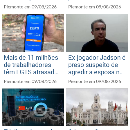
Rio
diz que soube de
Piemonte em 09/08/2026
Piemonte em 09/08/2026
queda de
helicóptero pela
internet
Mais de 11 milhões
Ex-jogador Jadson é
de trabalhadores
preso suspeito de
têm FGTS atrasado;
agredir a esposa no
dívida das empresas
Paraná
Piemonte em 09/08/2026
Piemonte em 09/08/2026
chega a R$ 12,6
bilhões