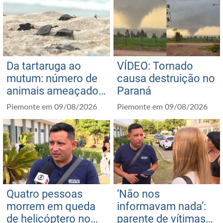
de Down
Da tartaruga ao
VÍDEO: Tornado
mutum: número de
causa destruição no
animais ameaçados
Paraná
de extinção no
Piemonte em 09/08/2026
Piemonte em 09/08/2026
Brasil cresce e
chega a quase 800
Quatro pessoas
‘Não nos
morrem em queda
informavam nada’:
de helicóptero no
parente de vítimas