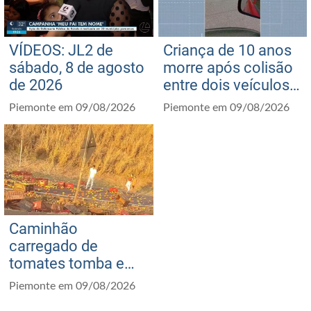
VÍDEOS: JL2 de
Criança de 10 anos
sábado, 8 de agosto
morre após colisão
de 2026
entre dois veículos
na PB-115, no
Piemonte em 09/08/2026
Piemonte em 09/08/2026
Agreste da Paraíba
Caminhão
carregado de
tomates tomba e
interdita BR-050
Piemonte em 09/08/2026
entre Araguari e