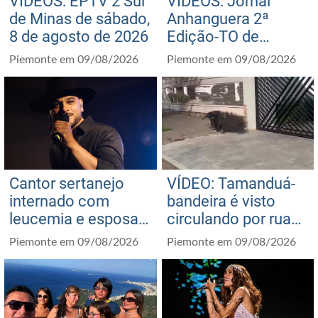
VÍDEOS: EPTV 2 Sul
VÍDEOS: Jornal
de Minas de sábado,
Anhanguera 2ª
8 de agosto de 2026
Edição-TO de
sábado, 8 de agosto
Piemonte em 09/08/2026
Piemonte em 09/08/2026
de 2026
Cantor sertanejo
VÍDEO: Tamanduá-
internado com
bandeira é visto
leucemia e esposa
circulando por ruas
conversam sobre
de bairro em cidade
Piemonte em 09/08/2026
Piemonte em 09/08/2026
manter a fé na
em MG
recuperação: ‘Ser
positivos diante dos
riscos’