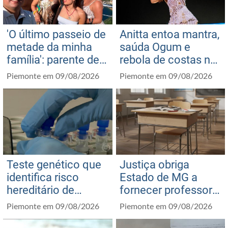
'O último passeio de
Anitta entoa mantra,
metade da minha
saúda Ogum e
família': parente de
rebola de costas no
colombianas
show da turnê
Piemonte em 09/08/2026
Piemonte em 09/08/2026
mortas em queda
‘Equilibrivm’ em SP
de helicóptero posta
homenagem
Teste genético que
Justiça obriga
identifica risco
Estado de MG a
hereditário de
fornecer professor
câncer de mama
especializado a
Piemonte em 09/08/2026
Piemonte em 09/08/2026
chega ao SUS
aluno com síndrome