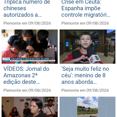
Triplica número de
Crise em Ceuta:
chineses
Espanha impõe
autorizados a
controle migratório
trabalhar no Brasil
a viajantes vindos
Piemonte em 09/08/2026
Piemonte em 09/08/2026
com avanço dos
da Itália como
investimentos no
resposta às
país; entenda
medidas de Giorgia
Meloni
VÍDEOS: Jornal do
'Seja muito feliz no
Amazonas 2ª
céu': menino de 8
edição deste
anos aborda
sábado, 8 de agosto
repórter e manda
Piemonte em 09/08/2026
Piemonte em 09/08/2026
de 2026
recado ao pai que
não conheceu