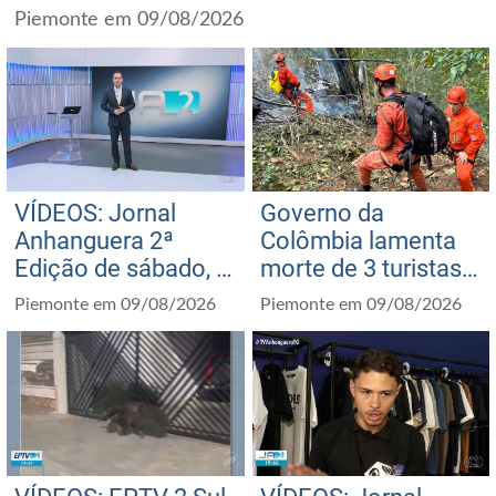
Piemonte em 09/08/2026
VÍDEOS: Jornal
Governo da
Anhanguera 2ª
Colômbia lamenta
Edição de sábado, 8
morte de 3 turistas
de agosto de 2026
em queda de
Piemonte em 09/08/2026
Piemonte em 09/08/2026
helicóptero no Rio e
presta assistência
às famílias